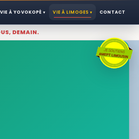
VIE À YOVOKOPÉ
VIE À LIMOGES
CONTACT
▾
▾
OUS, DEMAIN.